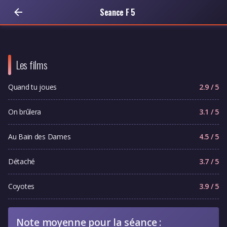
Seance F 5
Les films
Quand tu joues
2.9 / 5
On brûlera
3.1 / 5
Au Bain des Dames
4.5 / 5
Détaché
3.7 / 5
Coyotes
3.9 / 5
Note moyenne pour la séance :