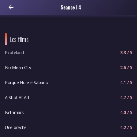
Seance I 4
Les films
Pirateland
3.3 / 5
No Mean City
2.6 / 5
Porque Hoje é Sábado
4.1 / 5
A Shot At Art
4.7 / 5
Birthmark
4.0 / 5
Une brèche
4.2 / 5