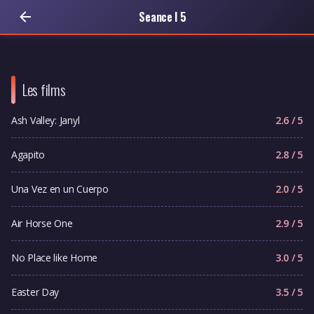
Seance I 5
Les films
Ash Valley: Janyl
2.6 / 5
Agapito
2.8 / 5
Una Vez en un Cuerpo
2.0 / 5
Air Horse One
2.9 / 5
No Place like Home
3.0 / 5
Easter Day
3.5 / 5