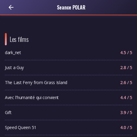
Seance POLAR
Les films
dark_net
4.5 / 5
Just a Guy
2.8 / 5
The Last Ferry from Grass Island
2.6 / 5
Avec l'humanité qui convient
4.4 / 5
Gift
3.9 / 5
Speed Queen 51
4.0 / 5