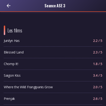
Seance ASE 3
Les films
Junilyn Has
2.2 / 5
Blessed Land
2.3 / 5
Chomp It!
1.8 / 5
Saigon Kiss
3.4 / 5
Where the Wild Frangipanis Grow
2.0 / 5
Prenjak
2.6 / 5