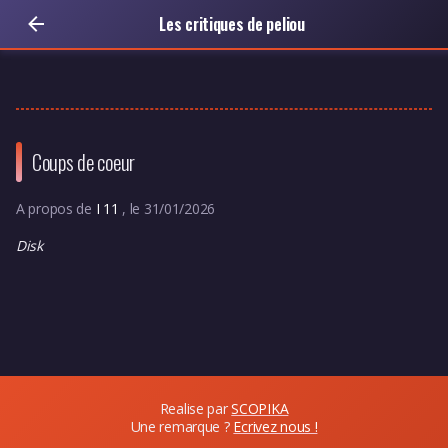
Les critiques de peliou
Coups de coeur
A propos de
I 11
, le 31/01/2026
Disk
Realise par
SCOPIKA
Une remarque ?
Ecrivez nous !