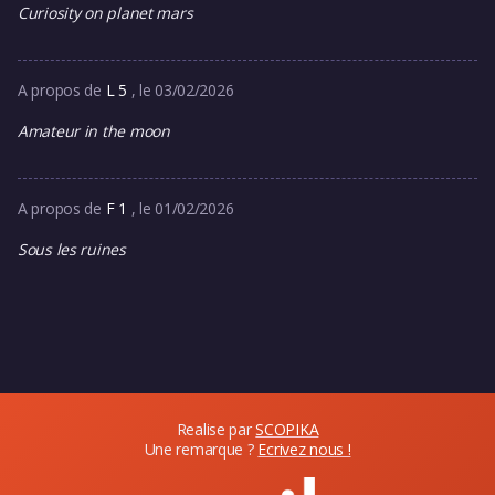
Curiosity on planet mars
A propos de
L 5
, le 03/02/2026
Amateur in the moon
A propos de
F 1
, le 01/02/2026
Sous les ruines
Realise par
SCOPIKA
Une remarque ?
Ecrivez nous !