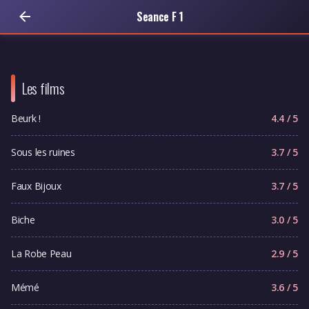
Seance F 1
Les films
Beurk !
4.4 / 5
Sous les ruines
3.7 / 5
Faux Bijoux
3.7 / 5
Biche
3.0 / 5
La Robe Peau
2.9 / 5
Mémé
3.6 / 5