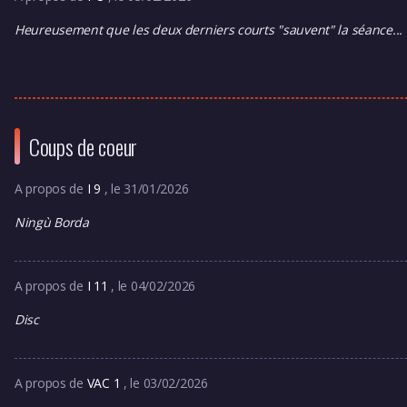
Heureusement que les deux derniers courts "sauvent" la séance...
Coups de coeur
A propos de
I 9
, le 31/01/2026
Ningù Borda
A propos de
I 11
, le 04/02/2026
Disc
A propos de
VAC 1
, le 03/02/2026