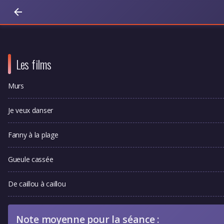
Les films
Murs
Je veux danser
Fanny à la plage
Gueule cassée
De caillou à caillou
Note moyenne pour la séance :